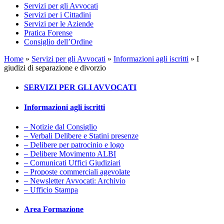
Servizi per gli Avvocati
Servizi per i Cittadini
Servizi per le Aziende
Pratica Forense
Consiglio dell’Ordine
Home
»
Servizi per gli Avvocati
»
Informazioni agli iscritti
»
I
giudizi di separazione e divorzio
SERVIZI PER GLI AVVOCATI
Informazioni agli iscritti
– Notizie dal Consiglio
– Verbali Delibere e Statini presenze
– Delibere per patrocinio e logo
– Delibere Movimento ALBI
– Comunicati Uffici Giudiziari
– Proposte commerciali agevolate
– Newsletter Avvocati: Archivio
– Ufficio Stampa
Area Formazione