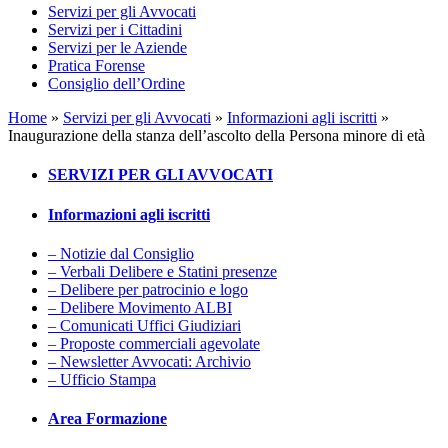
Servizi per gli Avvocati
Servizi per i Cittadini
Servizi per le Aziende
Pratica Forense
Consiglio dell’Ordine
Home
»
Servizi per gli Avvocati
»
Informazioni agli iscritti
»
Inaugurazione della stanza dell’ascolto della Persona minore di età
SERVIZI PER GLI AVVOCATI
Informazioni agli iscritti
– Notizie dal Consiglio
– Verbali Delibere e Statini presenze
– Delibere per patrocinio e logo
– Delibere Movimento ALBI
– Comunicati Uffici Giudiziari
– Proposte commerciali agevolate
– Newsletter Avvocati: Archivio
– Ufficio Stampa
Area Formazione