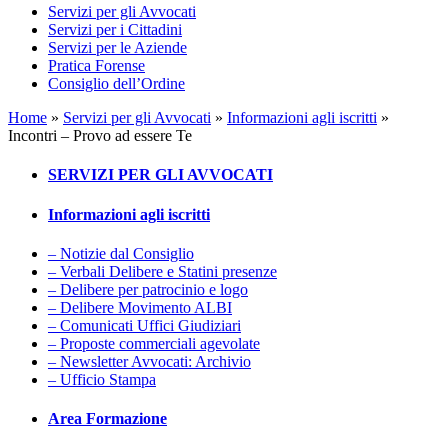
Servizi per gli Avvocati
Servizi per i Cittadini
Servizi per le Aziende
Pratica Forense
Consiglio dell’Ordine
Home
»
Servizi per gli Avvocati
»
Informazioni agli iscritti
»
Incontri – Provo ad essere Te
SERVIZI PER GLI AVVOCATI
Informazioni agli iscritti
– Notizie dal Consiglio
– Verbali Delibere e Statini presenze
– Delibere per patrocinio e logo
– Delibere Movimento ALBI
– Comunicati Uffici Giudiziari
– Proposte commerciali agevolate
– Newsletter Avvocati: Archivio
– Ufficio Stampa
Area Formazione