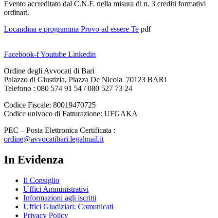
Evento accreditato dal C.N.F. nella misura di n. 3 crediti formativi
ordinari.
Locandina e programma Provo ad essere Te
pdf
Facebook-f
Youtube
Linkedin
Ordine degli Avvocati di Bari
Palazzo di Giustizia, Piazza De Nicola 70123 BARI
Telefono : 080 574 91 54 / 080 527 73 24
Codice Fiscale: 80019470725
Codice univoco di Fatturazione: UFGAKA
PEC – Posta Elettronica Certificata :
ordine@avvocatibari.legalmail.it
In Evidenza
Il Consiglio
Uffici Amministrativi
Informazioni agli iscritti
Uffici Giudiziari: Comunicati
Privacy Policy