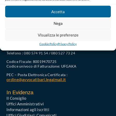
Accetta
Nega
Visualizza le preferenze
Ordine degli Avvocati di Bari
Cookie Policy
Privacy Policy
Palazzo di Giustizia, Piazza De Nicola 70123 BARI
Telefono : 080 574 91 54 / 080 527 73 24
Codice Fiscale: 80019470725
Codice univoco di Fatturazione: UFGAKA
PEC – Posta Elettronica Certificata :
ordine@avvocatibari.legalmail.it
In Evidenza
Il Consiglio
Uffici Amministrativi
Informazioni agli iscritti
Uffici Giudiziari: Comunicati