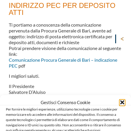
INDIRIZZO PEC PER DEPOSITO
ATTI
Ti portiamo a conoscenza della comunicazione
pervenuta dalla Procura Generale di Bari, avente ad
oggetto: indirizzo di posta elettronica certificata per
deposito atti, documenti e richieste
Potrai prendere visione della comunicazione al seguente
link:
Comunicazione Procura Generale di Bari – indicazione
PEC
pdf
I migliori saluti.
Il Presidente
Salvatore D’Aluiso
Il Consigliere Segretario
Gestisci Consenso Cookie
Carlo Mariani
Per fornire le migliori esperienze, utilizziamo tecnologie come i cookie per
memorizzare e/o accedere alle informazioni del dispositivo. Il consenso a
queste tecnologie ci permetterà di elaborare dati come il comportamento di
navigazione o ID unici su questo sito. Non acconsentire o ritirare il consenso
può influire negativamente su alcune caratteristiche e funzioni.