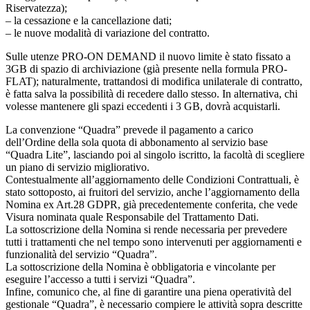
Riservatezza);
– la cessazione e la cancellazione dati;
– le nuove modalità di variazione del contratto.
Sulle utenze PRO-ON DEMAND il nuovo limite è stato fissato a
3GB di spazio di archiviazione (già presente nella formula PRO-
FLAT); naturalmente, trattandosi di modifica unilaterale di contratto,
è fatta salva la possibilità di recedere dallo stesso. In alternativa, chi
volesse mantenere gli spazi eccedenti i 3 GB, dovrà acquistarli.
La convenzione “Quadra” prevede il pagamento a carico
dell’Ordine della sola quota di abbonamento al servizio base
“Quadra Lite”, lasciando poi al singolo iscritto, la facoltà di scegliere
un piano di servizio migliorativo.
Contestualmente all’aggiornamento delle Condizioni Contrattuali, è
stato sottoposto, ai fruitori del servizio, anche l’aggiornamento della
Nomina ex Art.28 GDPR, già precedentemente conferita, che vede
Visura nominata quale Responsabile del Trattamento Dati.
La sottoscrizione della Nomina si rende necessaria per prevedere
tutti i trattamenti che nel tempo sono intervenuti per aggiornamenti e
funzionalità del servizio “Quadra”.
La sottoscrizione della Nomina è obbligatoria e vincolante per
eseguire l’accesso a tutti i servizi “Quadra”.
Infine, comunico che, al fine di garantire una piena operatività del
gestionale “Quadra”, è necessario compiere le attività sopra descritte