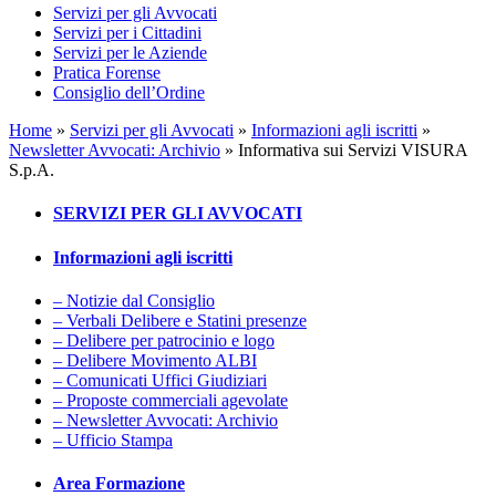
Servizi per gli Avvocati
Servizi per i Cittadini
Servizi per le Aziende
Pratica Forense
Consiglio dell’Ordine
Home
»
Servizi per gli Avvocati
»
Informazioni agli iscritti
»
Newsletter Avvocati: Archivio
»
Informativa sui Servizi VISURA
S.p.A.
SERVIZI PER GLI AVVOCATI
Informazioni agli iscritti
– Notizie dal Consiglio
– Verbali Delibere e Statini presenze
– Delibere per patrocinio e logo
– Delibere Movimento ALBI
– Comunicati Uffici Giudiziari
– Proposte commerciali agevolate
– Newsletter Avvocati: Archivio
– Ufficio Stampa
Area Formazione