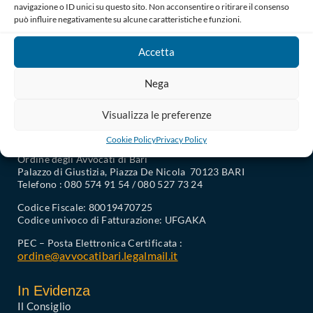
L’occasione mi è gradita per inviarTi i miei migliori saluti.
navigazione o ID unici su questo sito. Non acconsentire o ritirare il consenso
può influire negativamente su alcune caratteristiche e funzioni.
La Presidente
Serena Triggiani
Accetta
Nega
Visualizza le preferenze
Cookie Policy
Privacy Policy
Ordine degli Avvocati di Bari
Palazzo di Giustizia, Piazza De Nicola 70123 BARI
Telefono : 080 574 91 54 / 080 527 73 24
Codice Fiscale: 80019470725
Codice univoco di Fatturazione: UFGAKA
PEC – Posta Elettronica Certificata :
ordine@avvocatibari.legalmail.it
In Evidenza
Il Consiglio