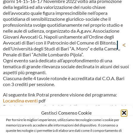
giorni 14-15-16-17 Novembre 2022 volto alla promozione
della legalità ed alla valorizzazione del ruolo chiave
dell’avvocato quale figura imprescindibile nell’opera
quotidiana di sensibilizzazione giuridico-sociale che il
professionista svolge quotidianamente nel proprio studio e
nelle aule di udienza, organizzato da A.g.avv. Associazione
Giovani Avvocati G. Napoli unitamente all’Ordine degli
Avvocati di Bari con il Patrocinio del Comune di Bitonto,
dell’Università degli Studi di Bari “A. Moro” e della Camera
Penale di Bari “Achille Lombardo Pijola”.
Ogni evento sarà dedicato all’approfondimento di una
tematica di grande rilevanza sociale declinata in alcuni dei suoi
aspetti più pregnanti.
Ciascuna delle 4 tavole rotonde è accreditata dal C.O.A. Bari
con 3 crediti per sessione.
Al seguente link Potrai prendere visione del programma:
Locandina eventi
pdf
Data la rilevanza socio-giuridica dell’evento ed il prestigio dei
relatori Ti invito partecipare.
Gestisci Consenso Cookie
Per l’iscrizione e partecipazione agli eventi ed eventuali
Per fornire le migliori esperienze, utilizziamo tecnologie come i cookie per
ulteriori informazioni all’indirizzo
infoagavv@gmail.com
memorizzare e/o accedere alle informazioni del dispositivo. Il consenso a
queste tecnologie ci permetterà di elaborare dati come il comportamento di