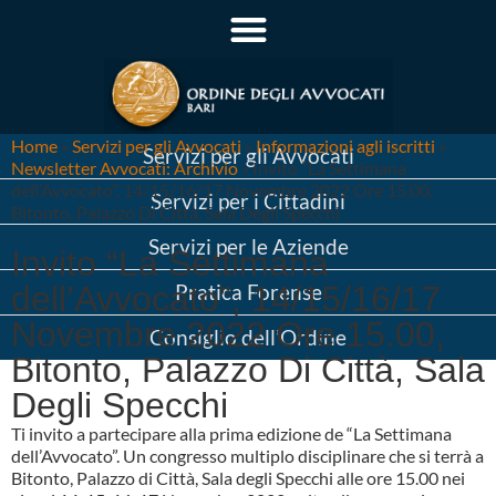
Home
»
Servizi per gli Avvocati
»
Informazioni agli iscritti
»
Servizi per gli Avvocati
Newsletter Avvocati: Archivio
»
Invito “La Settimana
dell’Avvocato”, 14/15/16/17 Novembre 2022 Ore 15.00,
Servizi per i Cittadini
Bitonto, Palazzo Di Città, Sala Degli Specchi
Servizi per le Aziende
Invito “La Settimana
dell’Avvocato”, 14/15/16/17
Pratica Forense
Novembre 2022 Ore 15.00,
Consiglio dell’Ordine
Bitonto, Palazzo Di Città, Sala
Degli Specchi
Ti invito a partecipare alla prima edizione de “La Settimana
dell’Avvocato”. Un congresso multiplo disciplinare che si terrà a
Bitonto, Palazzo di Città, Sala degli Specchi alle ore 15.00 nei