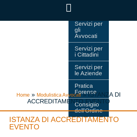
Servizi per
gli
Avvocati
Servizi per
i Cittadini
Servizi per
le Aziende
Pratica
Forense
»
»
ISTANZA DI
Home
Modulistica Avvocati
ACCREDITAMENTO EVENTO
Consiglio
dell’Ordine
ISTANZA DI ACCREDITAMENTO
EVENTO