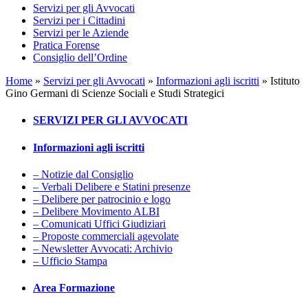
Servizi per gli Avvocati
Servizi per i Cittadini
Servizi per le Aziende
Pratica Forense
Consiglio dell’Ordine
Home
»
Servizi per gli Avvocati
»
Informazioni agli iscritti
»
Istituto
Gino Germani di Scienze Sociali e Studi Strategici
SERVIZI PER GLI AVVOCATI
Informazioni agli iscritti
– Notizie dal Consiglio
– Verbali Delibere e Statini presenze
– Delibere per patrocinio e logo
– Delibere Movimento ALBI
– Comunicati Uffici Giudiziari
– Proposte commerciali agevolate
– Newsletter Avvocati: Archivio
– Ufficio Stampa
Area Formazione