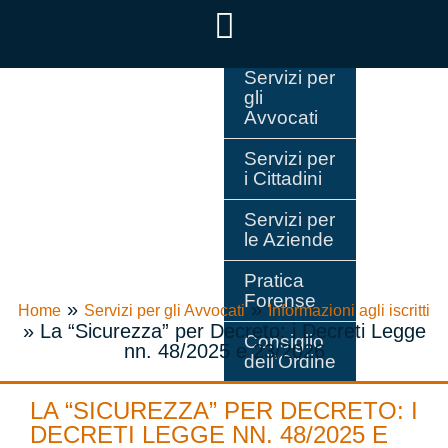
Servizi per
gli
Avvocati
Servizi per
i Cittadini
Servizi per
le Aziende
Pratica
Forense
»
»
Home
Servizi per gli Avvocati
Informazioni agli iscritti
»
La “Sicurezza” per Decreto: i Decreti Legge
Consiglio
nn. 48/2025 e 23/2026
dell’Ordine
LA “SICUREZZA” PER DECRETO: I
DECRETI LEGGE NN. 48/2025 E