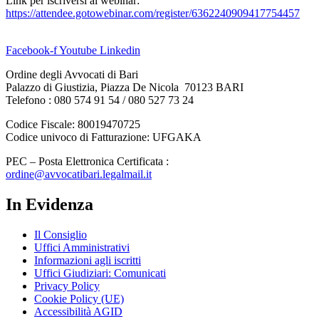
Link per iscriversi al webinar:
https://attendee.gotowebinar.com/register/6362240909417754457
Facebook-f
Youtube
Linkedin
Ordine degli Avvocati di Bari
Palazzo di Giustizia, Piazza De Nicola 70123 BARI
Telefono : 080 574 91 54 / 080 527 73 24
Codice Fiscale: 80019470725
Codice univoco di Fatturazione: UFGAKA
PEC – Posta Elettronica Certificata :
ordine@avvocatibari.legalmail.it
In Evidenza
Il Consiglio
Uffici Amministrativi
Informazioni agli iscritti
Uffici Giudiziari: Comunicati
Privacy Policy
Cookie Policy (UE)
Accessibilità AGID