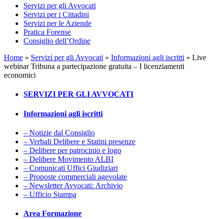
Servizi per gli Avvocati
Servizi per i Cittadini
Servizi per le Aziende
Pratica Forense
Consiglio dell’Ordine
Home
»
Servizi per gli Avvocati
»
Informazioni agli iscritti
»
Live
webinar Tribuna a partecipazione gratuita – I licenziamenti
economici
SERVIZI PER GLI AVVOCATI
Informazioni agli iscritti
– Notizie dal Consiglio
– Verbali Delibere e Statini presenze
– Delibere per patrocinio e logo
– Delibere Movimento ALBI
– Comunicati Uffici Giudiziari
– Proposte commerciali agevolate
– Newsletter Avvocati: Archivio
– Ufficio Stampa
Area Formazione