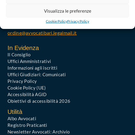
Telefono : 080 574 91 54 / 080 527 73 24
Visualizza le preferenze
Codice Fiscale: 80019470725
Codice univoco di Fatturazione: UFGAKA
Cookie Policy
Privacy Policy
PEC – Posta Elettronica Certificata :
ordine@avvocatibari.legalmail.it
In Evidenza
Il Consiglio
Uffici Amministrativi
Informazioni agli iscritti
Uffici Giudiziari: Comunicati
Privacy Policy
Cookie Policy (UE)
Accessibilità AGID
Obiettivi di accessibilità 2026
Utilità
Albo Avvocati
Registro Praticanti
Newsletter Avvocati: Archivio