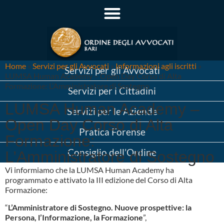
Home
»
Servizi per gli Avvocati
»
Informazioni agli iscritti
»
Servizi per gli Avvocati
LUMSA Human Academy – Open Day Corso di Alta
Formazione: L’Amministratore di Sostegno
Servizi per i Cittadini
LUMSA Human Academy –
Servizi per le Aziende
Open Day Corso di Alta
Pratica Forense
Formazione:
Consiglio dell’Ordine
L’Amministratore di Sostegno
Vi informiamo che la LUMSA Human Academy ha
programmato e attivato la III edizione del Corso di Alta
Formazione:
“
L’Amministratore di Sostegno. Nuove prospettive: la
Persona, l’Informazione, la Formazione
”,