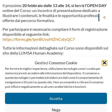
Il prossimo
20 febbraio dalle 13 alle 14, si terrà l’OPEN DAY
online del Corso: un incontro di presentazione dedicato a
illustrare i contenuti, le finalità e le opportunità professionali
offerte dal percorso formativo.
Per partecipare è necessario compilare il form di registrazione
disponibile al seguente link:
https://forms.gle/ipmBUvuMZNCxtyQC7
Tutte le informazioni dettagliate sul Corso sono disponibili sul
sito della LUMSA Human Academy:
https://www.lumsahumanacademy.it/corso-di-alta-
formazione-l-amministratore-di-sostegno-terza-edizione
Gestisci Consenso Cookie
Per fornire le migliori esperienze, utilizziamo tecnologie come i cookie per
memorizzare e/o accedere alle informazioni del dispositivo. Il consenso a
queste tecnologie ci permetterà di elaborare dati come il comportamento di
navigazione o ID unici su questo sito. Non acconsentire o ritirare il consenso
può influire negativamente su alcune caratteristiche e funzioni.
Accetta
Ordine degli Avvocati di Bari
Palazzo di Giustizia, Piazza De Nicola 70123 BARI
Nega