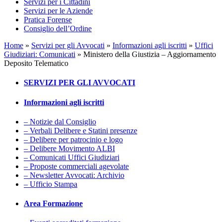
Servizi per i Cittadini
Servizi per le Aziende
Pratica Forense
Consiglio dell’Ordine
Home
»
Servizi per gli Avvocati
»
Informazioni agli iscritti
»
Uffici
Giudiziari: Comunicati
»
Ministero della Giustizia – Aggiornamento
Deposito Telematico
SERVIZI PER GLI AVVOCATI
Informazioni agli iscritti
– Notizie dal Consiglio
– Verbali Delibere e Statini presenze
– Delibere per patrocinio e logo
– Delibere Movimento ALBI
– Comunicati Uffici Giudiziari
– Proposte commerciali agevolate
– Newsletter Avvocati: Archivio
– Ufficio Stampa
Area Formazione