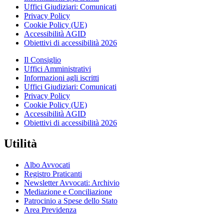
Uffici Giudiziari: Comunicati
Privacy Policy
Cookie Policy (UE)
Accessibilità AGID
Obiettivi di accessibilità 2026
Il Consiglio
Uffici Amministrativi
Informazioni agli iscritti
Uffici Giudiziari: Comunicati
Privacy Policy
Cookie Policy (UE)
Accessibilità AGID
Obiettivi di accessibilità 2026
Utilità
Albo Avvocati
Registro Praticanti
Newsletter Avvocati: Archivio
Mediazione e Conciliazione
Patrocinio a Spese dello Stato
Area Previdenza