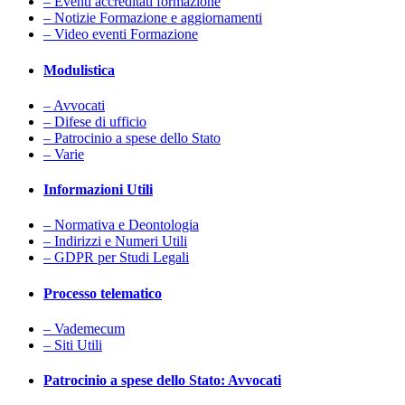
– Eventi accreditati formazione
– Notizie Formazione e aggiornamenti
– Video eventi Formazione
Modulistica
– Avvocati
– Difese di ufficio
– Patrocinio a spese dello Stato
– Varie
Informazioni Utili
– Normativa e Deontologia
– Indirizzi e Numeri Utili
– GDPR per Studi Legali
Processo telematico
– Vademecum
– Siti Utili
Patrocinio a spese dello Stato: Avvocati