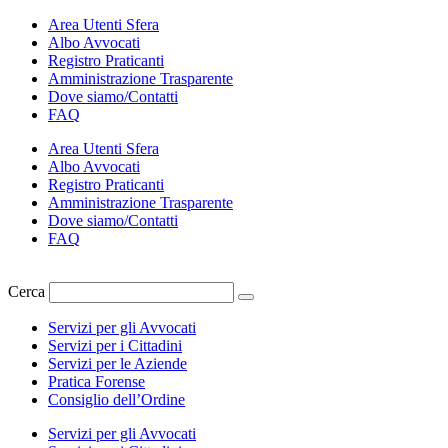
Vai
Area Utenti Sfera
al
Albo Avvocati
contenuto
Registro Praticanti
Amministrazione Trasparente
Dove siamo/Contatti
FAQ
Area Utenti Sfera
Albo Avvocati
Registro Praticanti
Amministrazione Trasparente
Dove siamo/Contatti
FAQ
Cerca
Servizi per gli Avvocati
Servizi per i Cittadini
Servizi per le Aziende
Pratica Forense
Consiglio dell’Ordine
Servizi per gli Avvocati