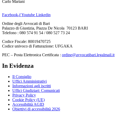
Carlo Mariani
Facebook-f
Youtube
Linkedin
Ordine degli Avvocati di Bari
Palazzo di Giustizia, Piazza De Nicola 70123 BARI
Telefono : 080 574 91 54 / 080 527 73 24
Codice Fiscale: 80019470725
Codice univoco di Fatturazione: UFGAKA
PEC – Posta Elettronica Certificata :
ordine@avvocatibari.legalmail.it
In Evidenza
Il Consiglio
Uffici Amministrativi
Informazioni agli iscritti
Uffici Giudiziari: Comunicati
Privacy Policy
Cookie Policy (UE)
Accessibilità AGID
Obiettivi di accessibilità 2026