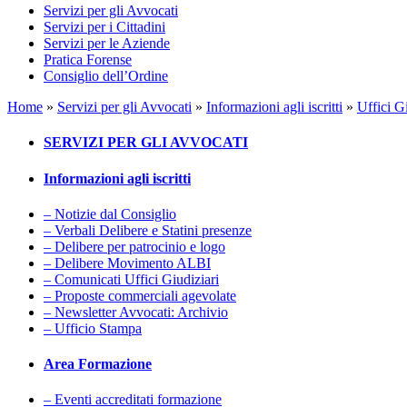
Servizi per gli Avvocati
Servizi per i Cittadini
Servizi per le Aziende
Pratica Forense
Consiglio dell’Ordine
Home
»
Servizi per gli Avvocati
»
Informazioni agli iscritti
»
Uffici G
SERVIZI PER GLI AVVOCATI
Informazioni agli iscritti
– Notizie dal Consiglio
– Verbali Delibere e Statini presenze
– Delibere per patrocinio e logo
– Delibere Movimento ALBI
– Comunicati Uffici Giudiziari
– Proposte commerciali agevolate
– Newsletter Avvocati: Archivio
– Ufficio Stampa
Area Formazione
– Eventi accreditati formazione