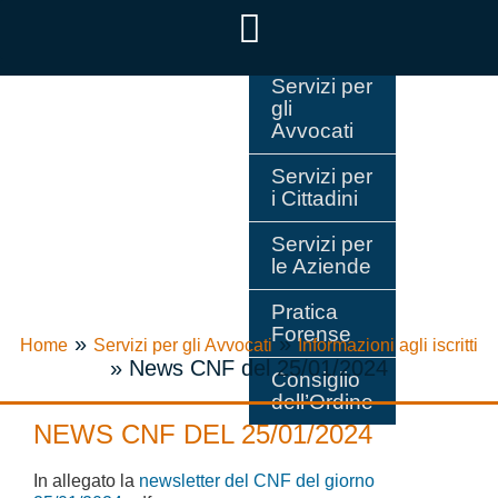
Servizi per
gli
Avvocati
Servizi per
i Cittadini
Servizi per
le Aziende
Pratica
Forense
»
»
Home
Servizi per gli Avvocati
Informazioni agli iscritti
»
News CNF del 25/01/2024
Consiglio
dell’Ordine
NEWS CNF DEL 25/01/2024
In allegato la
newsletter del CNF del giorno