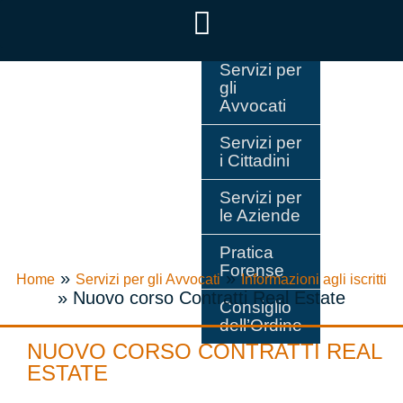
Servizi per
gli
Avvocati
Servizi per
i Cittadini
Servizi per
le Aziende
Pratica
Forense
»
»
Home
Servizi per gli Avvocati
Informazioni agli iscritti
»
Nuovo corso Contratti Real Estate
Consiglio
dell’Ordine
NUOVO CORSO CONTRATTI REAL
ESTATE