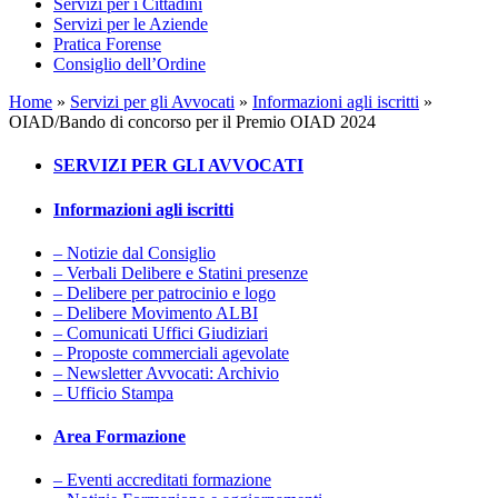
Servizi per i Cittadini
Servizi per le Aziende
Pratica Forense
Consiglio dell’Ordine
Home
»
Servizi per gli Avvocati
»
Informazioni agli iscritti
»
OIAD/Bando di concorso per il Premio OIAD 2024
SERVIZI PER GLI AVVOCATI
Informazioni agli iscritti
– Notizie dal Consiglio
– Verbali Delibere e Statini presenze
– Delibere per patrocinio e logo
– Delibere Movimento ALBI
– Comunicati Uffici Giudiziari
– Proposte commerciali agevolate
– Newsletter Avvocati: Archivio
– Ufficio Stampa
Area Formazione
– Eventi accreditati formazione