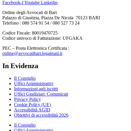
Facebook-f
Youtube
Linkedin
Ordine degli Avvocati di Bari
Palazzo di Giustizia, Piazza De Nicola 70123 BARI
Telefono : 080 574 91 54 / 080 527 73 24
Codice Fiscale: 80019470725
Codice univoco di Fatturazione: UFGAKA
PEC – Posta Elettronica Certificata :
ordine@avvocatibari.legalmail.it
In Evidenza
Il Consiglio
Uffici Amministrativi
Informazioni agli iscritti
Uffici Giudiziari: Comunicati
Privacy Policy
Cookie Policy (UE)
Accessibilità AGID
Obiettivi di accessibilità 2026
Il Consiglio
Uffici Amministrativi