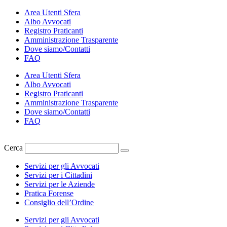
Vai
Area Utenti Sfera
al
Albo Avvocati
contenuto
Registro Praticanti
Amministrazione Trasparente
Dove siamo/Contatti
FAQ
Area Utenti Sfera
Albo Avvocati
Registro Praticanti
Amministrazione Trasparente
Dove siamo/Contatti
FAQ
Cerca
Servizi per gli Avvocati
Servizi per i Cittadini
Servizi per le Aziende
Pratica Forense
Consiglio dell’Ordine
Servizi per gli Avvocati