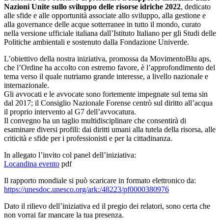
Nazioni Unite sullo sviluppo delle risorse idriche 2022
, dedicato
alle sfide e alle opportunità associate allo sviluppo, alla gestione e
alla governance delle acque sotterranee in tutto il mondo, curato
nella versione ufficiale italiana dall’Istituto Italiano per gli Studi delle
Politiche ambientali e sostenuto dalla Fondazione Univerde.
L’obiettivo della nostra iniziativa, promossa da MovimentoBlu aps,
che l’Ordine ha accolto con estremo favore, è l’approfondimento del
tema verso il quale nutriamo grande interesse, a livello nazionale e
internazionale.
Gli avvocati e le avvocate sono fortemente impegnate sul tema sin
dal 2017; il Consiglio Nazionale Forense centrò sul diritto all’acqua
il proprio intervento al G7 dell’avvocatura.
Il convegno ha un taglio multidisciplinare che consentirà di
esaminare diversi profili: dai diritti umani alla tutela della risorsa, alle
criticità e sfide per i professionisti e per la cittadinanza.
In allegato l’invito col panel dell’iniziativa:
Locandina evento
pdf
Il rapporto mondiale si può scaricare in formato elettronico da:
https://unesdoc.unesco.org/ark:/48223/pf0000380976
Dato il rilievo dell’iniziativa ed il pregio dei relatori, sono certa che
non vorrai far mancare la tua presenza.