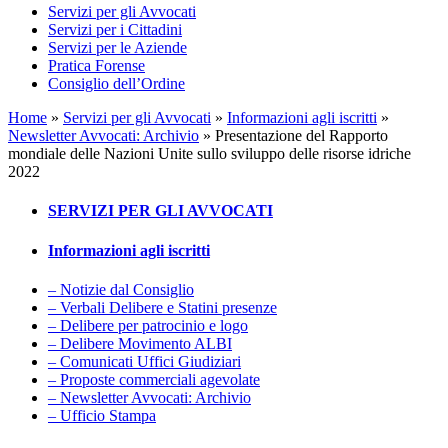
Servizi per gli Avvocati
Servizi per i Cittadini
Servizi per le Aziende
Pratica Forense
Consiglio dell’Ordine
Home
»
Servizi per gli Avvocati
»
Informazioni agli iscritti
»
Newsletter Avvocati: Archivio
»
Presentazione del Rapporto
mondiale delle Nazioni Unite sullo sviluppo delle risorse idriche
2022
SERVIZI PER GLI AVVOCATI
Informazioni agli iscritti
– Notizie dal Consiglio
– Verbali Delibere e Statini presenze
– Delibere per patrocinio e logo
– Delibere Movimento ALBI
– Comunicati Uffici Giudiziari
– Proposte commerciali agevolate
– Newsletter Avvocati: Archivio
– Ufficio Stampa