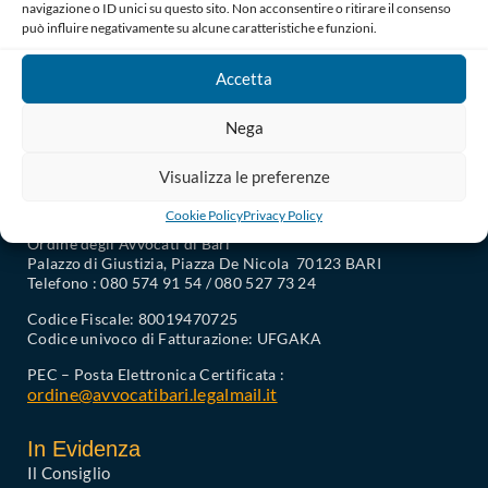
navigazione o ID unici su questo sito. Non acconsentire o ritirare il consenso
può influire negativamente su alcune caratteristiche e funzioni.
Accetta
Nega
Visualizza le preferenze
Cookie Policy
Privacy Policy
Ordine degli Avvocati di Bari
Palazzo di Giustizia, Piazza De Nicola 70123 BARI
Telefono : 080 574 91 54 / 080 527 73 24
Codice Fiscale: 80019470725
Codice univoco di Fatturazione: UFGAKA
PEC – Posta Elettronica Certificata :
ordine@avvocatibari.legalmail.it
In Evidenza
Il Consiglio