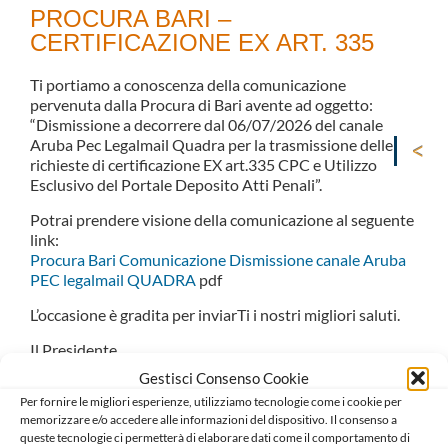
PROCURA BARI –
CERTIFICAZIONE EX ART. 335
Ti portiamo a conoscenza della comunicazione
pervenuta dalla Procura di Bari avente ad oggetto:
“Dismissione a decorrere dal 06/07/2026 del canale
Aruba Pec Legalmail Quadra per la trasmissione delle
richieste di certificazione EX art.335 CPC e Utilizzo
Esclusivo del Portale Deposito Atti Penali”.
Potrai prendere visione della comunicazione al seguente
link:
Procura Bari Comunicazione Dismissione canale Aruba
PEC legalmail QUADRA
pdf
L’occasione è gradita per inviarTi i nostri migliori saluti.
Il Presidente
Salvatore D’Aluiso
Gestisci Consenso Cookie
Per fornire le migliori esperienze, utilizziamo tecnologie come i cookie per
Il Consigliere Segretario
memorizzare e/o accedere alle informazioni del dispositivo. Il consenso a
Carlo Mariani
queste tecnologie ci permetterà di elaborare dati come il comportamento di