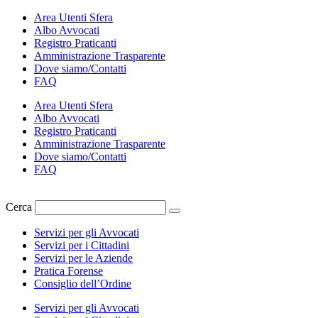
Vai
Area Utenti Sfera
al
Albo Avvocati
contenuto
Registro Praticanti
Amministrazione Trasparente
Dove siamo/Contatti
FAQ
Area Utenti Sfera
Albo Avvocati
Registro Praticanti
Amministrazione Trasparente
Dove siamo/Contatti
FAQ
Cerca
Servizi per gli Avvocati
Servizi per i Cittadini
Servizi per le Aziende
Pratica Forense
Consiglio dell’Ordine
Servizi per gli Avvocati