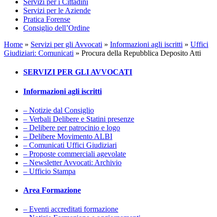
Servizi per i Cittadini
Servizi per le Aziende
Pratica Forense
Consiglio dell’Ordine
Home
»
Servizi per gli Avvocati
»
Informazioni agli iscritti
»
Uffici
Giudiziari: Comunicati
»
Procura della Repubblica Deposito Atti
SERVIZI PER GLI AVVOCATI
Informazioni agli iscritti
– Notizie dal Consiglio
– Verbali Delibere e Statini presenze
– Delibere per patrocinio e logo
– Delibere Movimento ALBI
– Comunicati Uffici Giudiziari
– Proposte commerciali agevolate
– Newsletter Avvocati: Archivio
– Ufficio Stampa
Area Formazione
– Eventi accreditati formazione