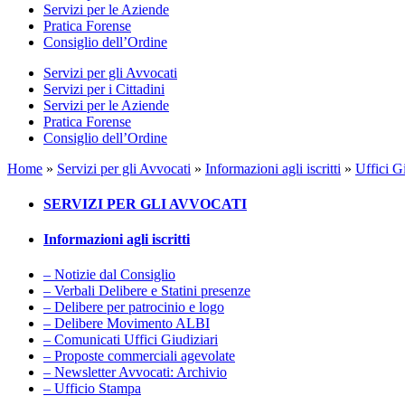
Servizi per le Aziende
Pratica Forense
Consiglio dell’Ordine
Servizi per gli Avvocati
Servizi per i Cittadini
Servizi per le Aziende
Pratica Forense
Consiglio dell’Ordine
Home
»
Servizi per gli Avvocati
»
Informazioni agli iscritti
»
Uffici G
SERVIZI PER GLI AVVOCATI
Informazioni agli iscritti
– Notizie dal Consiglio
– Verbali Delibere e Statini presenze
– Delibere per patrocinio e logo
– Delibere Movimento ALBI
– Comunicati Uffici Giudiziari
– Proposte commerciali agevolate
– Newsletter Avvocati: Archivio
– Ufficio Stampa