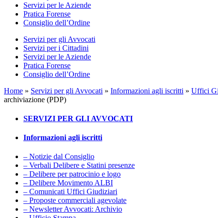
Servizi per le Aziende
Pratica Forense
Consiglio dell’Ordine
Servizi per gli Avvocati
Servizi per i Cittadini
Servizi per le Aziende
Pratica Forense
Consiglio dell’Ordine
Home
»
Servizi per gli Avvocati
»
Informazioni agli iscritti
»
Uffici G
archiviazione (PDP)
SERVIZI PER GLI AVVOCATI
Informazioni agli iscritti
– Notizie dal Consiglio
– Verbali Delibere e Statini presenze
– Delibere per patrocinio e logo
– Delibere Movimento ALBI
– Comunicati Uffici Giudiziari
– Proposte commerciali agevolate
– Newsletter Avvocati: Archivio
– Ufficio Stampa