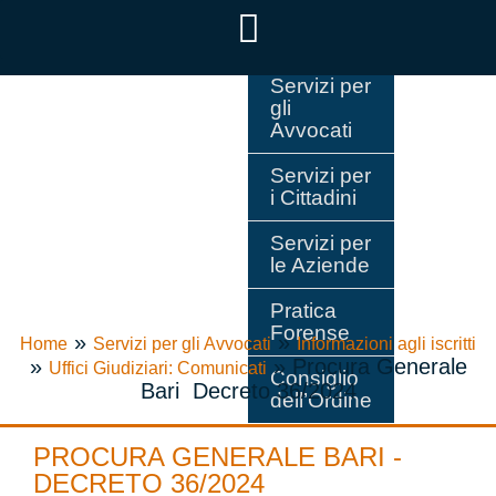
Servizi per
gli
Avvocati
Servizi per
i Cittadini
Servizi per
le Aziende
Pratica
Forense
»
»
Home
Servizi per gli Avvocati
Informazioni agli iscritti
»
»
Procura Generale
Uffici Giudiziari: Comunicati
Consiglio
Bari ­ Decreto 36/2024
dell’Ordine
PROCURA GENERALE BARI ­
DECRETO 36/2024