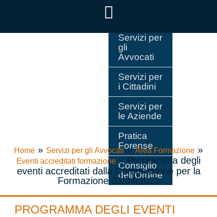
Servizi per
gli
Avvocati
Servizi per
i Cittadini
Servizi per
le Aziende
Pratica
Forense
»
»
»
Home
Servizi per gli Avvocati
Area Formazione
»
Programma degli
Eventi accreditati formazione
Consiglio
eventi accreditati dalla Commissione per la
dell’Ordine
Formazione 03/04/2023
PROGRAMMA DEGLI EVENTI