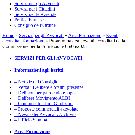
Servizi per gli Avvocati
Servizi per i Cittadini
Servizi per le Aziende
Pratica Forense
Consiglio dell’Ordine
Home
»
Servizi per gli Avvocati
»
Area Formazione
»
Eventi
accreditati formazione
»
Programma degli eventi accreditati dalla
Commissione per la Formazione 05/06/2023
SERVIZI PER GLI AVVOCATI
Informazioni agli iscritti
– Notizie dal Consiglio
– Verbali Delibere e Statini presenze
– Delibere per patrocinio e logo
– Delibere Movimento ALBI
– Comunicati Uffici Giudiziari
– Proposte commerciali agevolate
– Newsletter Avvocati: Archivio
– Ufficio Stampa
Area Formazione