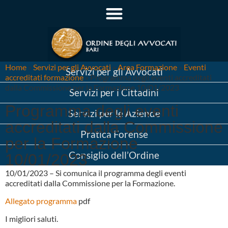
Home
»
Servizi per gli Avvocati
»
Area Formazione
»
Eventi
Servizi per gli Avvocati
accreditati formazione
»
Programma degli eventi accreditati
dalla Commissione per la Formazione 10/01/2023
Servizi per i Cittadini
Programma degli eventi
Servizi per le Aziende
accreditati dalla Commissione
Pratica Forense
per la Formazione
Consiglio dell’Ordine
10/01/2023
10/01/2023 – Si comunica il programma degli eventi
accreditati dalla Commissione per la Formazione.
Allegato programma
pdf
I migliori saluti.