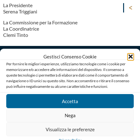
La Presidente
Serena Triggiani
La Commissione per la Formazione
La Coordinatrice
Clemi Tinto
Gestisci Consenso Cookie
Per fornire le migliori esperienze, utilizziamo tecnologie come i cookie per
memorizzare e/o accedere alle informazioni del dispositivo. Il consenso a
queste tecnologie ci permetterà di elaborare dati come il comportamento di
navigazione o ID unici su questo sito. Non acconsentire o ritirare il consenso
può influire negativamente su alcune caratteristiche e funzioni.
Ordine degli Avvocati di Bari
Palazzo di Giustizia, Piazza De Nicola 70123 BARI
Telefono : 080 574 91 54 / 080 527 73 24
Accetta
Codice Fiscale: 80019470725
Codice univoco di Fatturazione: UFGAKA
Nega
PEC – Posta Elettronica Certificata :
Visualizza le preferenze
ordine@avvocatibari.legalmail.it