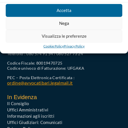
Accetta
Nega
Visualizza le preferenze
Ordine degli Avvocati di Bari
Cookie Policy
Privacy Policy
Palazzo di Giustizia, Piazza De Nicola 70123 BARI
Telefono : 080 574 91 54 / 080 527 73 24
Codice Fiscale: 80019470725
Codice univoco di Fatturazione: UFGAKA
PEC – Posta Elettronica Certificata :
ordine@avvocatibari.legalmail.it
In Evidenza
Il Consiglio
Uffici Amministrativi
Informazioni agli iscritti
Uffici Giudiziari: Comunicati