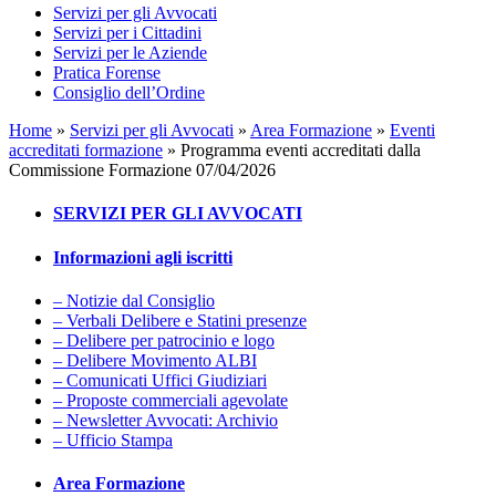
Servizi per gli Avvocati
Servizi per i Cittadini
Servizi per le Aziende
Pratica Forense
Consiglio dell’Ordine
Home
»
Servizi per gli Avvocati
»
Area Formazione
»
Eventi
accreditati formazione
»
Programma eventi accreditati dalla
Commissione Formazione 07/04/2026
SERVIZI PER GLI AVVOCATI
Informazioni agli iscritti
– Notizie dal Consiglio
– Verbali Delibere e Statini presenze
– Delibere per patrocinio e logo
– Delibere Movimento ALBI
– Comunicati Uffici Giudiziari
– Proposte commerciali agevolate
– Newsletter Avvocati: Archivio
– Ufficio Stampa
Area Formazione