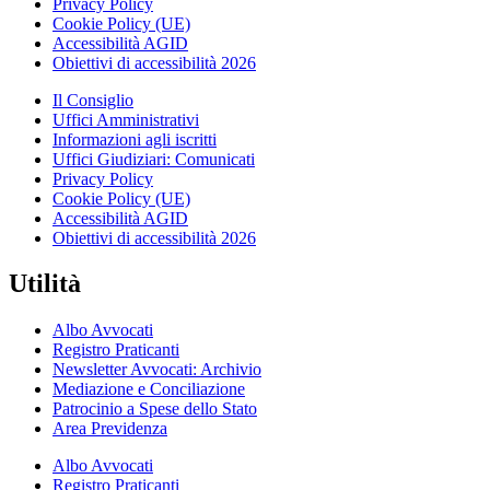
Privacy Policy
Cookie Policy (UE)
Accessibilità AGID
Obiettivi di accessibilità 2026
Il Consiglio
Uffici Amministrativi
Informazioni agli iscritti
Uffici Giudiziari: Comunicati
Privacy Policy
Cookie Policy (UE)
Accessibilità AGID
Obiettivi di accessibilità 2026
Utilità
Albo Avvocati
Registro Praticanti
Newsletter Avvocati: Archivio
Mediazione e Conciliazione
Patrocinio a Spese dello Stato
Area Previdenza
Albo Avvocati
Registro Praticanti