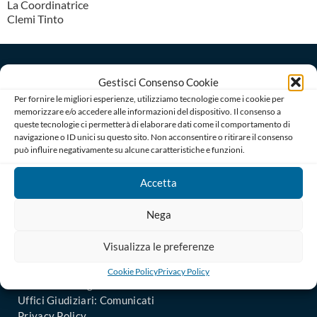
La Coordinatrice
Clemi Tinto
Gestisci Consenso Cookie
Per fornire le migliori esperienze, utilizziamo tecnologie come i cookie per
Ordine degli Avvocati di Bari
memorizzare e/o accedere alle informazioni del dispositivo. Il consenso a
Palazzo di Giustizia, Piazza De Nicola 70123 BARI
queste tecnologie ci permetterà di elaborare dati come il comportamento di
Telefono : 080 574 91 54 / 080 527 73 24
navigazione o ID unici su questo sito. Non acconsentire o ritirare il consenso
può influire negativamente su alcune caratteristiche e funzioni.
Codice Fiscale: 80019470725
Codice univoco di Fatturazione: UFGAKA
Accetta
PEC – Posta Elettronica Certificata :
ordine@avvocatibari.legalmail.it
Nega
In Evidenza
Visualizza le preferenze
Il Consiglio
Uffici Amministrativi
Cookie Policy
Privacy Policy
Informazioni agli iscritti
Uffici Giudiziari: Comunicati
Privacy Policy