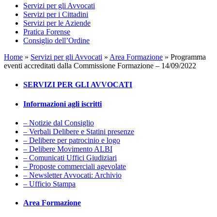
Servizi per gli Avvocati
Servizi per i Cittadini
Servizi per le Aziende
Pratica Forense
Consiglio dell’Ordine
Home
»
Servizi per gli Avvocati
»
Area Formazione
»
Programma
eventi accreditati dalla Commissione Formazione – 14/09/2022
SERVIZI PER GLI AVVOCATI
Informazioni agli iscritti
– Notizie dal Consiglio
– Verbali Delibere e Statini presenze
– Delibere per patrocinio e logo
– Delibere Movimento ALBI
– Comunicati Uffici Giudiziari
– Proposte commerciali agevolate
– Newsletter Avvocati: Archivio
– Ufficio Stampa
Area Formazione