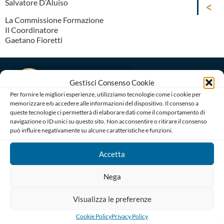
Salvatore D’Aluiso
La Commissione Formazione
Il Coordinatore
Gaetano Fioretti
Gestisci Consenso Cookie
Per fornire le migliori esperienze, utilizziamo tecnologie come i cookie per
memorizzare e/o accedere alle informazioni del dispositivo. Il consenso a
queste tecnologie ci permetterà di elaborare dati come il comportamento di
navigazione o ID unici su questo sito. Non acconsentire o ritirare il consenso
Ordine degli Avvocati di Bari
può influire negativamente su alcune caratteristiche e funzioni.
Palazzo di Giustizia, Piazza De Nicola 70123 BARI
Telefono : 080 574 91 54 / 080 527 73 24
Accetta
Codice Fiscale: 80019470725
Codice univoco di Fatturazione: UFGAKA
Nega
PEC – Posta Elettronica Certificata :
ordine@avvocatibari.legalmail.it
Visualizza le preferenze
In Evidenza
Cookie Policy
Privacy Policy