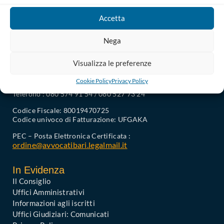
Accetta
Nega
Visualizza le preferenze
Ordine degli Avvocati di Bari
Cookie Policy
Privacy Policy
Palazzo di Giustizia, Piazza De Nicola 70123 BARI
Telefono : 080 574 91 54 / 080 527 73 24
Codice Fiscale: 80019470725
Codice univoco di Fatturazione: UFGAKA
PEC – Posta Elettronica Certificata :
ordine@avvocatibari.legalmail.it
In Evidenza
Il Consiglio
Uffici Amministrativi
Informazioni agli iscritti
Uffici Giudiziari: Comunicati