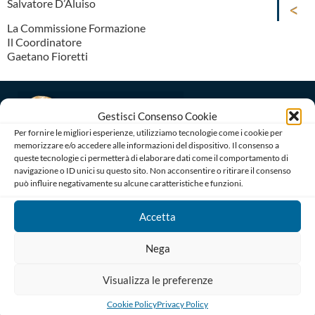
Salvatore D’Aluiso
La Commissione Formazione
Il Coordinatore
Gaetano Fioretti
Gestisci Consenso Cookie
Per fornire le migliori esperienze, utilizziamo tecnologie come i cookie per
memorizzare e/o accedere alle informazioni del dispositivo. Il consenso a
queste tecnologie ci permetterà di elaborare dati come il comportamento di
navigazione o ID unici su questo sito. Non acconsentire o ritirare il consenso
Ordine degli Avvocati di Bari
può influire negativamente su alcune caratteristiche e funzioni.
Palazzo di Giustizia, Piazza De Nicola 70123 BARI
Telefono : 080 574 91 54 / 080 527 73 24
Accetta
Codice Fiscale: 80019470725
Codice univoco di Fatturazione: UFGAKA
Nega
PEC – Posta Elettronica Certificata :
ordine@avvocatibari.legalmail.it
Visualizza le preferenze
In Evidenza
Cookie Policy
Privacy Policy