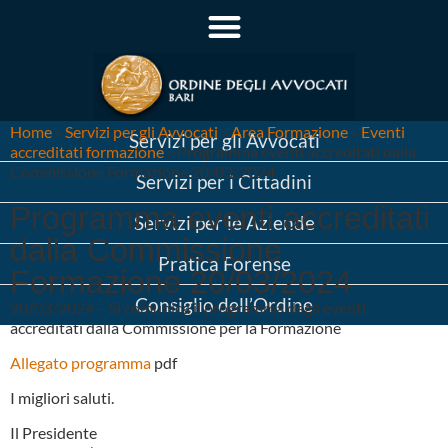
Home
»
Servizi per gli Avvocati
»
Area Formazione
»
Eventi
Servizi per gli Avvocati
accreditati formazione
»
Programma eventi accreditati dalla
Commissione Formazione 20/03/2024
Servizi per i Cittadini
Programma eventi accreditati
Servizi per le Aziende
dalla Commissione
Pratica Forense
Formazione 20/03/2024
Consiglio dell’Ordine
20/03/2024 – Si comunica il programma degli eventi
accreditati dalla Commissione per la Formazione
Allegato programma
pdf
I migliori saluti.
Il Presidente