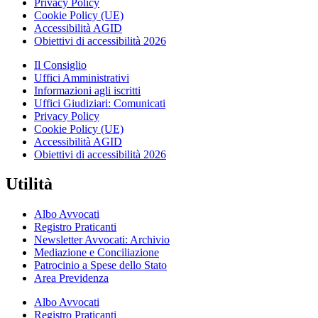
Privacy Policy
Cookie Policy (UE)
Accessibilità AGID
Obiettivi di accessibilità 2026
Il Consiglio
Uffici Amministrativi
Informazioni agli iscritti
Uffici Giudiziari: Comunicati
Privacy Policy
Cookie Policy (UE)
Accessibilità AGID
Obiettivi di accessibilità 2026
Utilità
Albo Avvocati
Registro Praticanti
Newsletter Avvocati: Archivio
Mediazione e Conciliazione
Patrocinio a Spese dello Stato
Area Previdenza
Albo Avvocati
Registro Praticanti