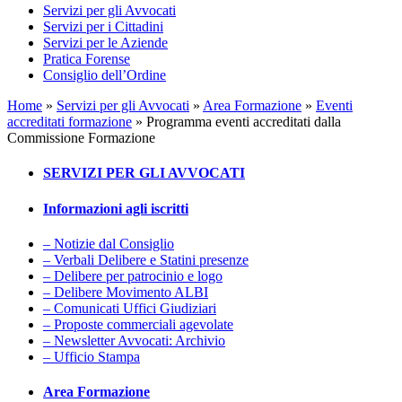
Servizi per gli Avvocati
Servizi per i Cittadini
Servizi per le Aziende
Pratica Forense
Consiglio dell’Ordine
Home
»
Servizi per gli Avvocati
»
Area Formazione
»
Eventi
accreditati formazione
»
Programma eventi accreditati dalla
Commissione Formazione
SERVIZI PER GLI AVVOCATI
Informazioni agli iscritti
– Notizie dal Consiglio
– Verbali Delibere e Statini presenze
– Delibere per patrocinio e logo
– Delibere Movimento ALBI
– Comunicati Uffici Giudiziari
– Proposte commerciali agevolate
– Newsletter Avvocati: Archivio
– Ufficio Stampa
Area Formazione