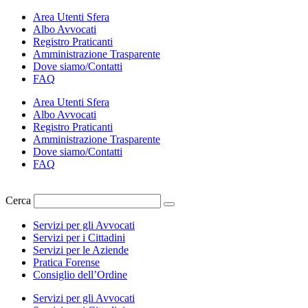
Vai
Area Utenti Sfera
al
Albo Avvocati
contenuto
Registro Praticanti
Amministrazione Trasparente
Dove siamo/Contatti
FAQ
Area Utenti Sfera
Albo Avvocati
Registro Praticanti
Amministrazione Trasparente
Dove siamo/Contatti
FAQ
Cerca
Servizi per gli Avvocati
Servizi per i Cittadini
Servizi per le Aziende
Pratica Forense
Consiglio dell’Ordine
Servizi per gli Avvocati