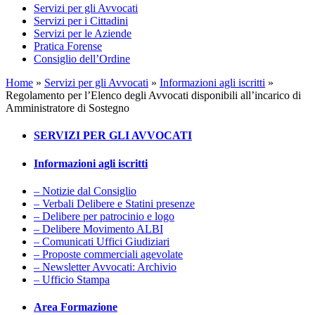
Servizi per gli Avvocati
Servizi per i Cittadini
Servizi per le Aziende
Pratica Forense
Consiglio dell’Ordine
Home
»
Servizi per gli Avvocati
»
Informazioni agli iscritti
»
Regolamento per l’Elenco degli Avvocati disponibili all’incarico di
Amministratore di Sostegno
SERVIZI PER GLI AVVOCATI
Informazioni agli iscritti
– Notizie dal Consiglio
– Verbali Delibere e Statini presenze
– Delibere per patrocinio e logo
– Delibere Movimento ALBI
– Comunicati Uffici Giudiziari
– Proposte commerciali agevolate
– Newsletter Avvocati: Archivio
– Ufficio Stampa
Area Formazione