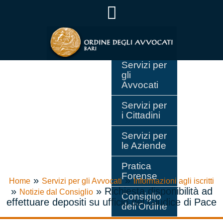
Servizi per
gli
Avvocati
Servizi per
i Cittadini
Servizi per
le Aziende
Pratica
Forense
»
»
Home
Servizi per gli Avvocati
Informazioni agli iscritti
»
»
Richiesta disponibilità ad
Notizie dal Consiglio
Consiglio
effettuare depositi su ufficio del Giudice di Pace
dell’Ordine