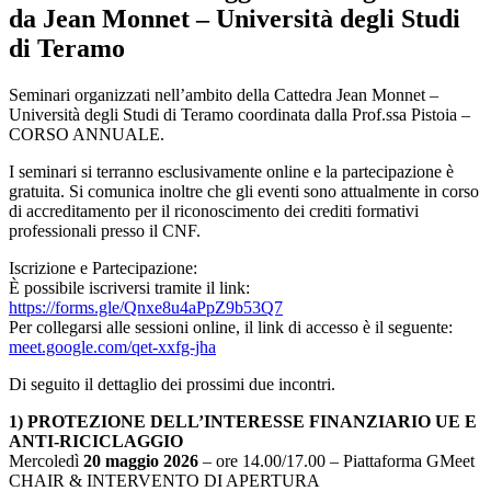
da Jean Monnet – Università degli Studi
di Teramo
Seminari organizzati nell’ambito della Cattedra Jean Monnet –
Università degli Studi di Teramo coordinata dalla Prof.ssa Pistoia –
CORSO ANNUALE.
I seminari si terranno esclusivamente online e la partecipazione è
gratuita. Si comunica inoltre che gli eventi sono attualmente in corso
di accreditamento per il riconoscimento dei crediti formativi
professionali presso il CNF.
Iscrizione e Partecipazione:
È possibile iscriversi tramite il link:
https://forms.gle/Qnxe8u4aPpZ9b53Q7
Per collegarsi alle sessioni online, il link di accesso è il seguente:
meet.google.com/qet-xxfg-jha
Di seguito il dettaglio dei prossimi due incontri.
1) PROTEZIONE DELL’INTERESSE FINANZIARIO UE E
ANTI-RICICLAGGIO
Mercoledì
20 maggio 2026
– ore 14.00/17.00 – Piattaforma GMeet
CHAIR & INTERVENTO DI APERTURA