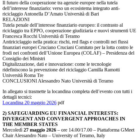
Il futuro della cooperazione tra agenzie europee nella tutela
dell’interesse finanziario: verso un ecosistema integrato anti-
riciclaggio Antonella D’Amato Università di Bari
RELAZIONI
Tutela penale dell’interesse finanziario europeo: il contrasto al
riciclaggio tra EPPO, cooperazione giudiziaria e nuovi strumenti UE
Francesca Rocchi Università di Teramo
Antiriciclaggio nella pratica: rischi, red flags e controlli nei flussi
finanziari europei Cruciano Cruciani Comitato per la lotta contro le
frodi nei confronti dell’Unione Europea (COLAF) – Presidenza del
Consiglio dei Ministri
Digitalizzazione, dati e innovazione: come le tecnologie
ridefiniscono la prevenzione del riciclaggio Camilla Ramotti
Università Roma Tre
CONCLUSIONI Alessandro Nato Università di Teramo
In allegato si trasmette la locandina completa dell’evento con tutti i
dettagli tecnici:
Locandina 20 maggio 2026
pdf
2) SAFEGUARDING EU FINANCIAL INTERESTS:
DIVERGENT AND CONVERGENT APPROACHES IN
THE MEMBER STATES
Mercoledì
27 maggio 2026
– ore 14.00/17.00 – Piattaforma GMeet
Chair Alessandro Nato – University of Teramo, Italy