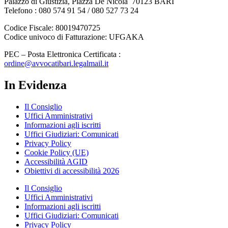
Palazzo di Giustizia, Piazza De Nicola 70123 BARI
Telefono : 080 574 91 54 / 080 527 73 24
Codice Fiscale: 80019470725
Codice univoco di Fatturazione: UFGAKA
PEC – Posta Elettronica Certificata :
ordine@avvocatibari.legalmail.it
In Evidenza
Il Consiglio
Uffici Amministrativi
Informazioni agli iscritti
Uffici Giudiziari: Comunicati
Privacy Policy
Cookie Policy (UE)
Accessibilità AGID
Obiettivi di accessibilità 2026
Il Consiglio
Uffici Amministrativi
Informazioni agli iscritti
Uffici Giudiziari: Comunicati
Privacy Policy