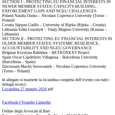
SECTION I – PROTECTING EU FINANCIAL INTERESTS IN
NEWER MEMBER STATES: CAPACITY-BUILDING,
ENFORCEMENT GAPS AND NGEU CHALLENGES
Poland Natalia Dasko – Nicolaus Copernico University (Torun –
Poland)
Croatia Stjepan Gadžo – University of Rijeka (Rijeka – Croatia)
Lithuania Edita Gruodytė – Vitaly Magnus University (Kaunas –
Lithuania)
SECTION II – PROTECTING EU FINANCIAL INTERESTS IN
OLDER MEMBER STATES: SYSTEMIC RESILIENCE,
ACCOUNTABILITY AND NGEU GOVERNANCE
Belgium Krystyna Bakhtina – BETKONEXT Project
Spain Oscar Capdeferro Villagrasa – Barcellona University
(Barcellona – Spain)
Discussant Maciej Serowaniek – Nicolaus Copernico University
(Torun – Poland)
In allegato si trasmette la locandina completa dell’evento con tutti i
dettagli tecnici:
Locandina 27 maggio 2026
pdf
Facebook-f
Youtube
Linkedin
Ordine degli Avvocati di Bari