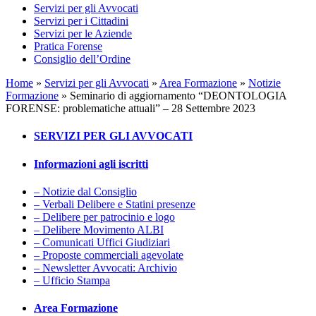
Servizi per gli Avvocati
Servizi per i Cittadini
Servizi per le Aziende
Pratica Forense
Consiglio dell’Ordine
Home
»
Servizi per gli Avvocati
»
Area Formazione
»
Notizie
Formazione
»
Seminario di aggiornamento “DEONTOLOGIA
FORENSE: problematiche attuali” – 28 Settembre 2023
SERVIZI PER GLI AVVOCATI
Informazioni agli iscritti
– Notizie dal Consiglio
– Verbali Delibere e Statini presenze
– Delibere per patrocinio e logo
– Delibere Movimento ALBI
– Comunicati Uffici Giudiziari
– Proposte commerciali agevolate
– Newsletter Avvocati: Archivio
– Ufficio Stampa
Area Formazione