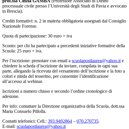
prof.ssa Cinzia GAMBA
(Professore Associato di Diritto
processuale civile presso l’Università degli Studi di Pavia e avvocato
in Brescia).
Crediti formativi: n. 2 in materia obbligatoria assegnati dal Consiglio
Nazionale Forense.
Quota di partecipazione: 30 euro + iva
Sconto: per chi ha partecipato a precedenti iniziative formative della
Scuola: 25 euro + iva.
Per l’iscrizione: prenotare con email a
scuolapostlaurea@yahoo.it
e
chiedere la scheda d’iscrizione da inviare, compilata in ogni sua
parte, allegando la ricevuta del versamento dell’iscrizione e la foto a
colori e nitida del tesserino, per consentire l’identificazione
all’accesso al webinar.
Iscrizioni a numero chiuso e secondo l’ordine cronologico di
adesione.
Per info: contattare la Direzione organizzativa della Scuola, dott.ssa
Maria Consuelo Pillolla.
Contatti telefonici: Cell.:
393.9492864
–
070.270735
.
E-mail:
scuolapostlaurea@yahoo.it