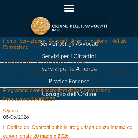
Home
»
Servizi per gli Avvocati
»
Area Formazione
»
Notizie
Servizi per gli Avvocati
Formazione
»
Pagina 2
Servizi per i Cittadini
Notizie Formazione
Servizi per le Aziende
Notizie Formazione – Elenco di tutti gli eventi di Formazione
organizzati da terzi di cui il COA Bari ha avuto comunicazione.
Pratica Forense
Programma eventi accreditati dalla Commissione
Consiglio dell’Ordine
Formazione 08/06/2026
Segue »
08/06/2026
Il Codice dei Contratti pubblici tra giurisprudenza interna ed
eurounionale 20 maggio 2026