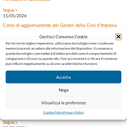
Segue »
11/05/2026
Corso di aggiornamento dei Gestori della Crisi d’Impresa
Segue »
Gestisci Consenso Cookie
07/05/2026
Per fornire le migliori esperienze, utilizziamo tecnologie come i cookie per
memorizzare e/o accedere alle informazioni del dispositivo. Il consenso a
Master sul condominio
queste tecnologie ci permetterà di elaborare dati come il comportamento di
navigazione o ID unici su questo sito. Non acconsentire o ritirare il consenso
Segue »
può influire negativamente su alcune caratteristiche e funzioni.
05/05/2026
Accetta
SSA Corso di abilitazione e aggiornamento Curatore
speciale del Minore
Nega
Segue »
05/05/2026
Visualizza le preferenze
Corso aggiornamento Gestori Crisi da Sovraindebitamento
Cookie Policy
Privacy Policy
Segue »