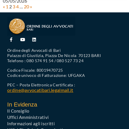
05/05/2026
«
1
2
3
4
…
20
»
Ordine degli Avvocati di Bari
Palazzo di Giustizia, Piazza De Nicola 70123 BARI
Telefono : 080 574 91 54 / 080 527 73 24
Codice Fiscale: 80019470725
Codice univoco di Fatturazione: UFGAKA
PEC – Posta Elettronica Certificata :
ordine@avvocatibari.legalmail.it
In Evidenza
Il Consiglio
Uffici Amministrativi
Informazioni agli iscritti