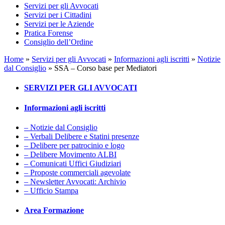
Servizi per gli Avvocati
Servizi per i Cittadini
Servizi per le Aziende
Pratica Forense
Consiglio dell’Ordine
Home
»
Servizi per gli Avvocati
»
Informazioni agli iscritti
»
Notizie
dal Consiglio
»
SSA – Corso base per Mediatori
SERVIZI PER GLI AVVOCATI
Informazioni agli iscritti
– Notizie dal Consiglio
– Verbali Delibere e Statini presenze
– Delibere per patrocinio e logo
– Delibere Movimento ALBI
– Comunicati Uffici Giudiziari
– Proposte commerciali agevolate
– Newsletter Avvocati: Archivio
– Ufficio Stampa
Area Formazione