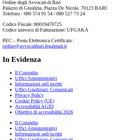
Ordine degli Avvocati di Bari
Palazzo di Giustizia, Piazza De Nicola 70123 BARI
Telefono : 080 574 91 54 / 080 527 73 24
Codice Fiscale: 80019470725
Codice univoco di Fatturazione: UFGAKA
PEC – Posta Elettronica Certificata :
ordine@avvocatibari.legalmail.it
In Evidenza
Il Consiglio
Uffici Amministrativi
Informazioni agli iscritti
Uffici Giudiziari: Comunicati
Privacy Policy
Cookie Policy (UE)
Accessibilità AGID
Obiettivi di accessibilità 2026
Il Consiglio
Uffici Amministrativi
Informazioni agli iscritti
Uffici Giudiziari: Comunicati