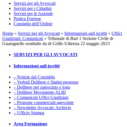
Servizi per gli Avvocati
Servizi per i Cittadini
Servizi per le Aziende
Pratica Forense
Consiglio dell’Ordine
Home
»
Servizi per gli Avvocati
»
Informazioni agli iscritti
»
Uffici
Giudiziari: Comunicati
»
Tribunale di Bari 1 Sezione Civile dr
Guaragnello sostituito da dr Grillo Udienza 22 maggio 2023
SERVIZI PER GLI AVVOCATI
Informazioni agli iscritti
– Notizie dal Consiglio
– Verbali Delibere e Statini presenze
– Delibere per patrocinio e logo
– Delibere Movimento ALBI
– Comunicati Uffici Giudiziari
– Proposte commerciali agevolate
– Newsletter Avvocati: Archivio
– Ufficio Stampa
Area Formazione