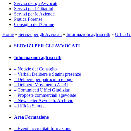
Servizi per gli Avvocati
Servizi per i Cittadini
Servizi per le Aziende
Pratica Forense
Consiglio dell’Ordine
Home
»
Servizi per gli Avvocati
»
Informazioni agli iscritti
»
Uffici G
SERVIZI PER GLI AVVOCATI
Informazioni agli iscritti
– Notizie dal Consiglio
– Verbali Delibere e Statini presenze
– Delibere per patrocinio e logo
– Delibere Movimento ALBI
– Comunicati Uffici Giudiziari
– Proposte commerciali agevolate
– Newsletter Avvocati: Archivio
– Ufficio Stampa
Area Formazione
– Eventi accreditati formazione