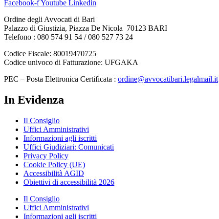
Facebook-f
Youtube
Linkedin
Ordine degli Avvocati di Bari
Palazzo di Giustizia, Piazza De Nicola 70123 BARI
Telefono : 080 574 91 54 / 080 527 73 24
Codice Fiscale: 80019470725
Codice univoco di Fatturazione: UFGAKA
PEC – Posta Elettronica Certificata :
ordine@avvocatibari.legalmail.it
In Evidenza
Il Consiglio
Uffici Amministrativi
Informazioni agli iscritti
Uffici Giudiziari: Comunicati
Privacy Policy
Cookie Policy (UE)
Accessibilità AGID
Obiettivi di accessibilità 2026
Il Consiglio
Uffici Amministrativi
Informazioni agli iscritti