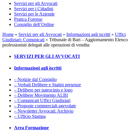
Servizi per gli Avvocati
Servizi per i Cittadini
Servizi per le Aziende
Pratica Forense
Consiglio dell’Ordine
Home
»
Servizi per gli Avvocati
»
Informazioni agli iscritti
»
Uffici
Giudiziari: Comunicati
»
Tribunale di Bari – Aggiornamento Elenco
professionisti delegati alle operazioni di vendita
SERVIZI PER GLI AVVOCATI
Informazioni agli iscritti
– Notizie dal Consiglio
– Verbali Delibere e Statini presenze
– Delibere per patrocinio e logo
– Delibere Movimento ALBI
– Comunicati Uffici Giudiziari
– Proposte commerciali agevolate
– Newsletter Avvocati: Archivio
– Ufficio Stampa
Area Formazione