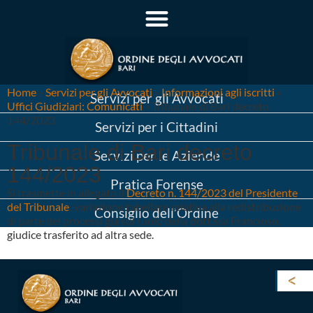
Home
»
Servizi per gli Avvocati
»
Informazioni agli iscritti
»
Servizi per gli Avvocati
Uffici Giudiziari: Comunicati
»
Tribunale di Bari decreto
144/2023
Servizi per i Cittadini
Tribunale di Bari decreto
Servizi per le Aziende
144/2023
Pratica Forense
Si trasmette in allegato il
Decreto n. 144/2023 del Presidente
del Tribunale
: variazione tabellare relativa alla redistribuzione
Consiglio dell’Ordine
di parte dei processi già sul ruolo della dott.ssa Francioso,
giudice trasferito ad altra sede.