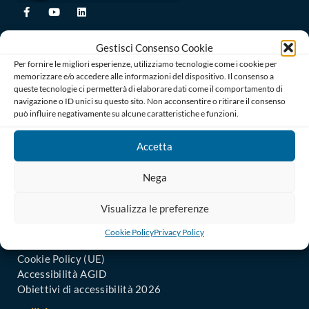
Ordine degli Avvocati di Bari
Gestisci Consenso Cookie
Palazzo di Giustizia, Piazza De Nicola 70123 BARI
Telefono : 080 574 91 54 / 080 527 73 24
Per fornire le migliori esperienze, utilizziamo tecnologie come i cookie per
memorizzare e/o accedere alle informazioni del dispositivo. Il consenso a
Codice Fiscale: 80019470725
queste tecnologie ci permetterà di elaborare dati come il comportamento di
Codice univoco di Fatturazione: UFGAKA
navigazione o ID unici su questo sito. Non acconsentire o ritirare il consenso
può influire negativamente su alcune caratteristiche e funzioni.
PEC – Posta Elettronica Certificata :
ordine@avvocatibari.legalmail.it
Accetta
In Evidenza
Nega
Il Consiglio
Uffici Amministrativi
Visualizza le preferenze
Informazioni agli iscritti
Uffici Giudiziari: Comunicati
Cookie Policy
Privacy Policy
Privacy Policy
Cookie Policy (UE)
Accessibilità AGID
Obiettivi di accessibilità 2026