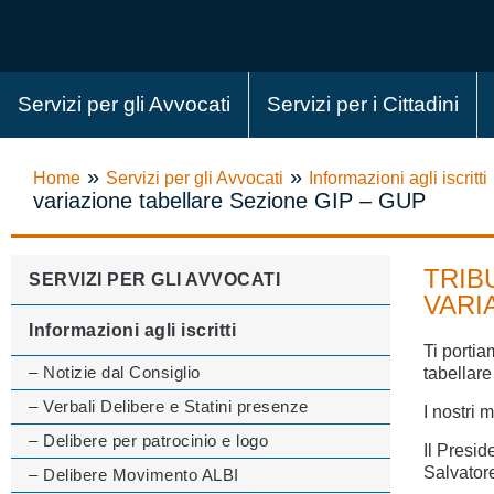
Servizi per gli Avvocati
Servizi per i Cittadini
»
»
Home
Servizi per gli Avvocati
Informazioni agli iscritti
variazione tabellare Sezione GIP – GUP
TRIB
SERVIZI PER GLI AVVOCATI
VARI
Informazioni agli iscritti
Ti porti
– Notizie dal Consiglio
tabellare
– Verbali Delibere e Statini presenze
I nostri m
– Delibere per patrocinio e logo
Il Presid
Salvator
– Delibere Movimento ALBI