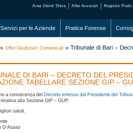
Area Utenti Sfera
Albo Avvocati
Registro Pratic
Servizi per le Aziende
Pratica Forense
Consig
»
»
Tribunale di Bari – Decr
Uffici Giudiziari: Comunicati
UNALE DI BARI – DECRETO DEL PRESID
AZIONE TABELLARE SEZIONE GIP – G
amo a conoscenza del
Decreto emesso dal Presidente del Tribuna
 relativa alla Sezione GIP – GUP.
igliori saluti.
ente
e D’Aluiso