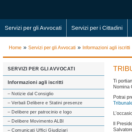
Servizi per gli Avvocati
Servizi per i Cittadini
»
»
Home
Servizi per gli Avvocati
Informazioni agli iscritti
TRIB
SERVIZI PER GLI AVVOCATI
Ti porti
Informazioni agli iscritti
Nomina C
– Notizie dal Consiglio
Potrai p
– Verbali Delibere e Statini presenze
Tribunal
– Delibere per patrocinio e logo
L’occasio
– Delibere Movimento ALBI
Il Presid
Salvator
– Comunicati Uffici Giudiziari