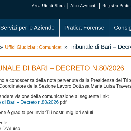
Area Utenti Sfera
Albo Avvocati
Registro Pratic
Servizi per le Aziende
Pratica Forense
Consig
»
»
Tribunale di Bari – Dec
Uffici Giudiziari: Comunicati
UNALE DI BARI – DECRETO N.80/2026
amo a conoscenza della nota pervenuta dalla Presidenza del Trib
oordinatore della Sezione Lavoro Dott.ssa Maria Luisa Traver
rendere visione della comunicazione al seguente link:
e di Bari – Decreto n.80/2026
pdf
ne è gradita per inviarTi i nostri migliori saluti
ente
e D’Aluiso