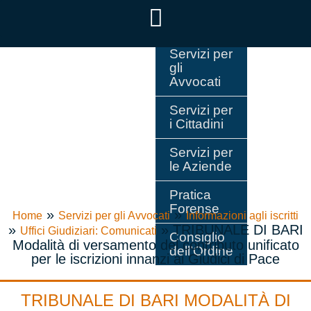
Servizi per
gli
Avvocati
Servizi per
i Cittadini
Servizi per
le Aziende
Pratica
Forense
»
»
Home
Servizi per gli Avvocati
Informazioni agli iscritti
»
»
TRIBUNALE DI BARI
Uffici Giudiziari: Comunicati
Consiglio
Modalità di versamento del contributo unificato
dell’Ordine
per le iscrizioni innanzi ai Giudici di Pace
TRIBUNALE DI BARI MODALITÀ DI