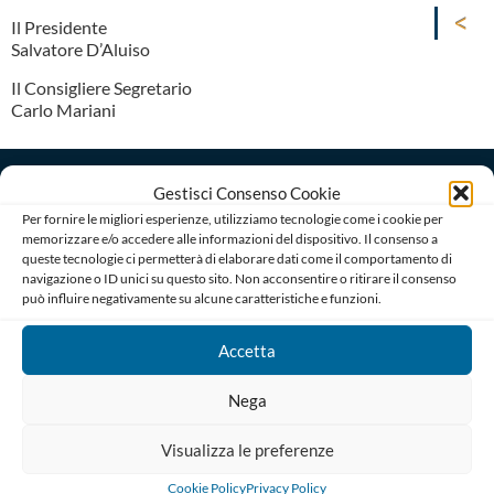
Il Presidente
Salvatore D’Aluiso
Il Consigliere Segretario
Carlo Mariani
Gestisci Consenso Cookie
Per fornire le migliori esperienze, utilizziamo tecnologie come i cookie per
memorizzare e/o accedere alle informazioni del dispositivo. Il consenso a
queste tecnologie ci permetterà di elaborare dati come il comportamento di
navigazione o ID unici su questo sito. Non acconsentire o ritirare il consenso
Ordine degli Avvocati di Bari
può influire negativamente su alcune caratteristiche e funzioni.
Palazzo di Giustizia, Piazza De Nicola 70123 BARI
Telefono : 080 574 91 54 / 080 527 73 24
Accetta
Codice Fiscale: 80019470725
Codice univoco di Fatturazione: UFGAKA
Nega
PEC – Posta Elettronica Certificata :
ordine@avvocatibari.legalmail.it
Visualizza le preferenze
Cookie Policy
Privacy Policy