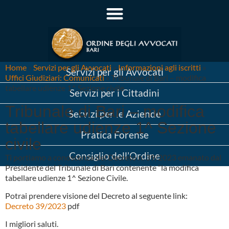
Home
»
Servizi per gli Avvocati
»
Informazioni agli iscritti
»
Servizi per gli Avvocati
Uffici Giudiziari: Comunicati
»
Tribunale di Bari – modifica
tabellare udienze 1^ Sezione civile
Servizi per i Cittadini
Tribunale di Bari – modifica
Servizi per le Aziende
tabellare udienze 1^ Sezione
Pratica Forense
civile
Consiglio dell’Ordine
Ti portiamo a conoscenza del Decreto n. 39/2023 emanato dal
Presidente del Tribunale di Bari contenente “la modifica
tabellare udienze 1^ Sezione Civile.
Potrai prendere visione del Decreto al seguente link:
Decreto 39/2023
pdf
I migliori saluti.