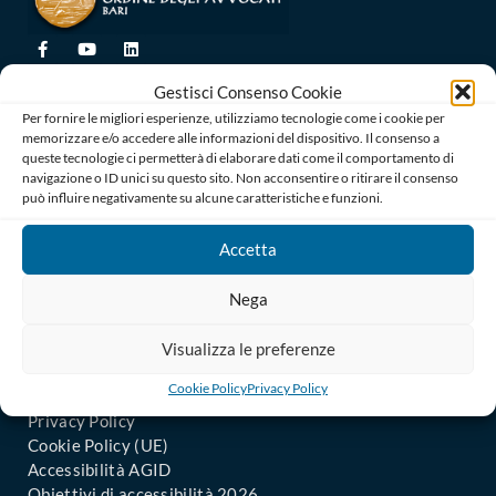
Ordine degli Avvocati di Bari
Gestisci Consenso Cookie
Palazzo di Giustizia, Piazza De Nicola 70123 BARI
Per fornire le migliori esperienze, utilizziamo tecnologie come i cookie per
Telefono : 080 574 91 54 / 080 527 73 24
memorizzare e/o accedere alle informazioni del dispositivo. Il consenso a
queste tecnologie ci permetterà di elaborare dati come il comportamento di
Codice Fiscale: 80019470725
navigazione o ID unici su questo sito. Non acconsentire o ritirare il consenso
Codice univoco di Fatturazione: UFGAKA
può influire negativamente su alcune caratteristiche e funzioni.
PEC – Posta Elettronica Certificata :
ordine@avvocatibari.legalmail.it
Accetta
In Evidenza
Nega
Il Consiglio
Uffici Amministrativi
Visualizza le preferenze
Informazioni agli iscritti
Cookie Policy
Privacy Policy
Uffici Giudiziari: Comunicati
Privacy Policy
Cookie Policy (UE)
Accessibilità AGID
Obiettivi di accessibilità 2026