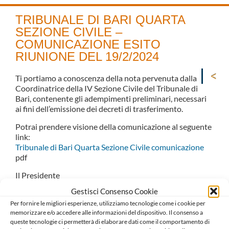
TRIBUNALE DI BARI QUARTA
SEZIONE CIVILE –
COMUNICAZIONE ESITO
RIUNIONE DEL 19/2/2024
Ti portiamo a conoscenza della nota pervenuta dalla
Coordinatrice della IV Sezione Civile del Tribunale di
Bari, contenente gli adempimenti preliminari, necessari
ai fini dell’emissione dei decreti di trasferimento.
Potrai prendere visione della comunicazione al seguente
link:
Tribunale di Bari Quarta Sezione Civile comunicazione
pdf
Il Presidente
Salvatore D’Aluiso
Gestisci Consenso Cookie
Il Consigliere Segretario
Per fornire le migliori esperienze, utilizziamo tecnologie come i cookie per
Carlo Mariani
memorizzare e/o accedere alle informazioni del dispositivo. Il consenso a
queste tecnologie ci permetterà di elaborare dati come il comportamento di