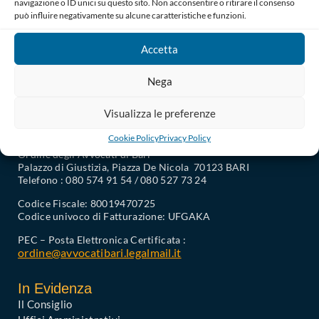
navigazione o ID unici su questo sito. Non acconsentire o ritirare il consenso
può influire negativamente su alcune caratteristiche e funzioni.
Accetta
Nega
Visualizza le preferenze
Cookie Policy
Privacy Policy
Ordine degli Avvocati di Bari
Palazzo di Giustizia, Piazza De Nicola 70123 BARI
Telefono : 080 574 91 54 / 080 527 73 24
Codice Fiscale: 80019470725
Codice univoco di Fatturazione: UFGAKA
PEC – Posta Elettronica Certificata :
ordine@avvocatibari.legalmail.it
In Evidenza
Il Consiglio